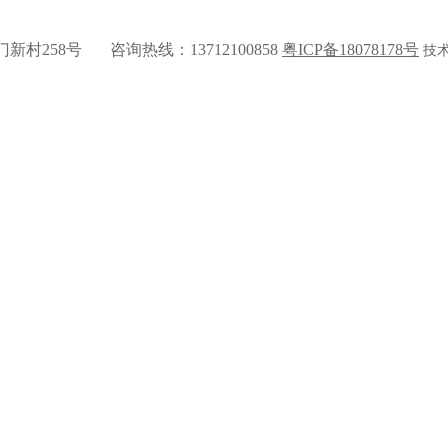
新村258号 咨询热线：13712100858
粤
ICP
备
18078178
号
技