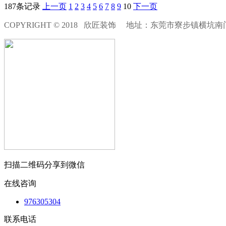
187条记录
上一页
1
2
3
4
5
6
7
8
9
10
下一页
COPYRIGHT © 2018 欣匠装饰 地址：东莞市寮步镇横坑南门
扫描二维码分享到微信
在线咨询
976305304
联系电话